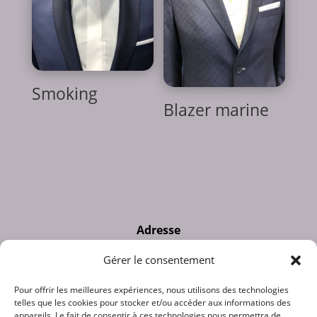
Smoking
Blazer marine
Adresse
28 rue de la scellerie - 37000 TOURS
Gérer le consentement
Pour offrir les meilleures expériences, nous utilisons des technologies
Téléphone
telles que les cookies pour stocker et/ou accéder aux informations des
appareils. Le fait de consentir à ces technologies nous permettra de