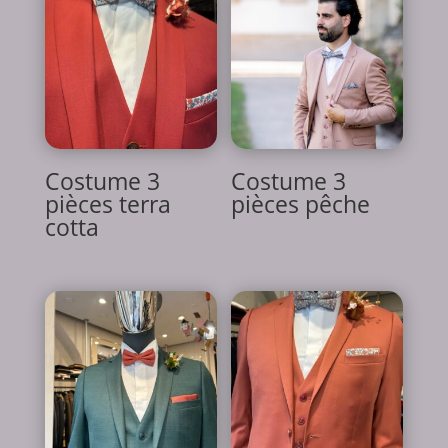
plus
récent
au
plus
ancien
Costume 3
Costume 3
pièces terra
pièces pêche
cotta